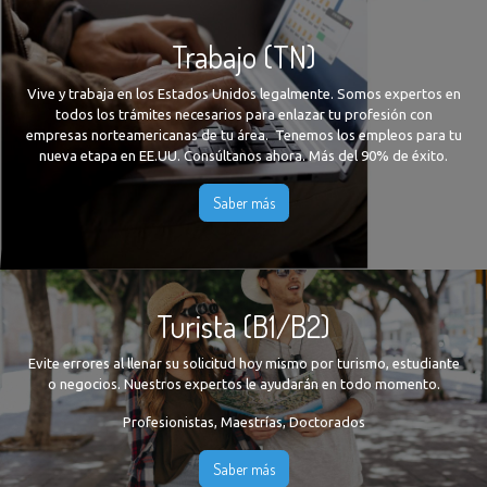
Trabajo (TN)
Vive y trabaja en los Estados Unidos legalmente. Somos expertos en
todos los trámites necesarios para enlazar tu profesión con
empresas norteamericanas de tu área. Tenemos los empleos para tu
nueva etapa en EE.UU. Consúltanos ahora. Más del 90% de éxito.
Saber más
Turista (B1/B2)
Evite errores al llenar su solicitud hoy mismo por turismo, estudiante
o negocios. Nuestros expertos le ayudarán en todo momento.
Profesionistas, Maestrías, Doctorados
Saber más